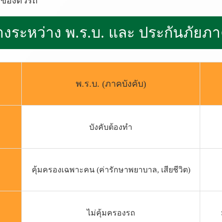
ของตัวรถ ️
า
ง
ร
ะ
ห
ว่
า
ง
พ
.
ร
.
บ
.
แ
ล
ะ
ป
ร
ะ
กั
น
ภั
ย
ภ
า
พ.ร.บ. (ภาคบังคับ)
บังคับต้องทำ
คุ้มครองเฉพาะคน (ค่ารักษาพยาบาล, เสียชีวิต)
ไม่คุ้มครองรถ