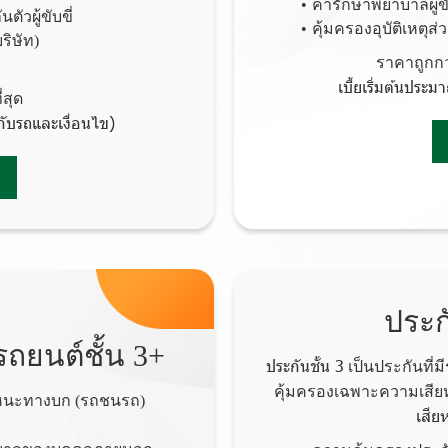
ค่ารักษาพยาบาลผู้ข
ัวผู้ขับขี่
คุ้มครองอุบัติเหตุส่
ริษัท)
ราคาถูกกว่
เบี้ยเริ่มต้นประ
่สุด
่กับรถและเงื่อนไข)
ประก
ถยนต์ชั้น 3+
ประกันชั้น 3
เป็นประกันที่ม
คุ้มครองเฉพาะความเสี
าหนะทางบก (รถชนรถ)
เสีย