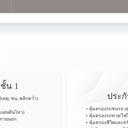
ั้น 1
ประกั
เหตุ, ชน, พลิกคว่ำ)
คุ้มครองรถชนรถ (คู
 แผ่นดินไหว)
คุ้มครองรถหาย/ไฟ
คลภายนอก
คุ้มครองชีวิตและท